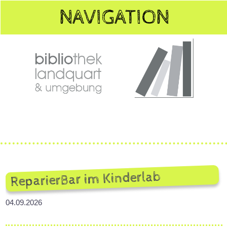
Schulen
NAVIGATION
Jahresprogramm
Kosten
Für Eltern
Anmeldung
Wo & wer
Danke
ReparierBar im Kinderlab
Links
04.09.2026
Altersfragen